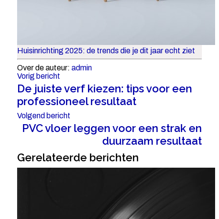
Huisinrichting 2025: de trends die je dit jaar echt ziet
Over de auteur:
admin
Vorig bericht
De juiste verf kiezen: tips voor een
professioneel resultaat
Volgend bericht
PVC vloer leggen voor een strak en
duurzaam resultaat
Gerelateerde berichten