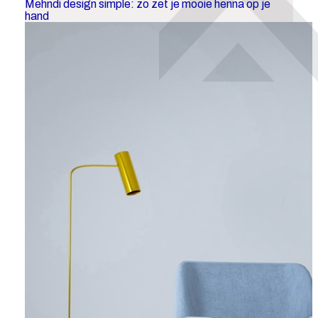
Mehndi design simple: zo zet je mooie henna op je
hand