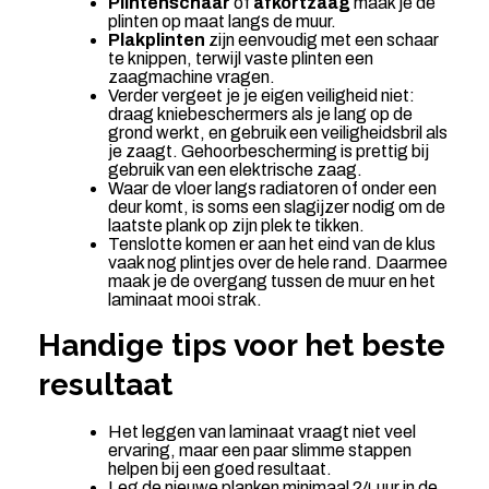
Plintenschaar
of
afkortzaag
maak je de
plinten op maat langs de muur.
Plakplinten
zijn eenvoudig met een schaar
te knippen, terwijl vaste plinten een
zaagmachine vragen.
Verder vergeet je je eigen veiligheid niet:
draag kniebeschermers als je lang op de
grond werkt, en gebruik een veiligheidsbril als
je zaagt. Gehoorbescherming is prettig bij
gebruik van een elektrische zaag.
Waar de vloer langs radiatoren of onder een
deur komt, is soms een slagijzer nodig om de
laatste plank op zijn plek te tikken.
Tenslotte komen er aan het eind van de klus
vaak nog plintjes over de hele rand. Daarmee
maak je de overgang tussen de muur en het
laminaat mooi strak.
Handige tips voor het beste
resultaat
Het leggen van laminaat vraagt niet veel
ervaring, maar een paar slimme stappen
helpen bij een goed resultaat.
Leg de nieuwe planken minimaal 24 uur in de