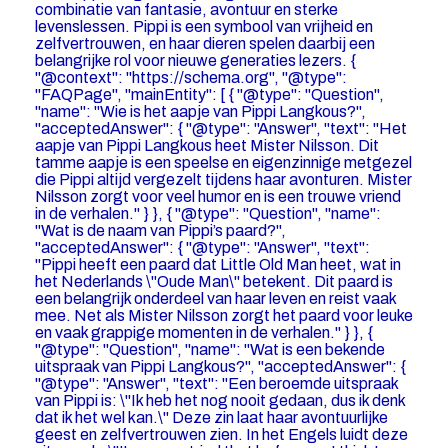
combinatie van fantasie, avontuur en sterke
levenslessen. Pippi is een symbool van vrijheid en
zelfvertrouwen, en haar dieren spelen daarbij een
belangrijke rol voor nieuwe generaties lezers. {
"@context": "https://schema.org", "@type":
"FAQPage", "mainEntity": [ { "@type": "Question",
"name": "Wie is het aapje van Pippi Langkous?",
"acceptedAnswer": { "@type": "Answer", "text": "Het
aapje van Pippi Langkous heet Mister Nilsson. Dit
tamme aapje is een speelse en eigenzinnige metgezel
die Pippi altijd vergezelt tijdens haar avonturen. Mister
Nilsson zorgt voor veel humor en is een trouwe vriend
in de verhalen." } }, { "@type": "Question", "name":
"Wat is de naam van Pippi’s paard?",
"acceptedAnswer": { "@type": "Answer", "text":
"Pippi heeft een paard dat Little Old Man heet, wat in
het Nederlands \"Oude Man\" betekent. Dit paard is
een belangrijk onderdeel van haar leven en reist vaak
mee. Net als Mister Nilsson zorgt het paard voor leuke
en vaak grappige momenten in de verhalen." } }, {
"@type": "Question", "name": "Wat is een bekende
uitspraak van Pippi Langkous?", "acceptedAnswer": {
"@type": "Answer", "text": "Een beroemde uitspraak
van Pippi is: \"Ik heb het nog nooit gedaan, dus ik denk
dat ik het wel kan.\" Deze zin laat haar avontuurlijke
geest en zelfvertrouwen zien. In het Engels luidt deze