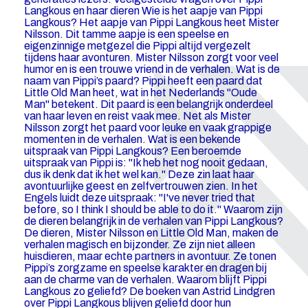
Langkous en haar dieren Wie is het aapje van Pippi
Langkous? Het aapje van Pippi Langkous heet Mister
Nilsson. Dit tamme aapje is een speelse en
eigenzinnige metgezel die Pippi altijd vergezelt
tijdens haar avonturen. Mister Nilsson zorgt voor veel
humor en is een trouwe vriend in de verhalen. Wat is de
naam van Pippi’s paard? Pippi heeft een paard dat
Little Old Man heet, wat in het Nederlands "Oude
Man" betekent. Dit paard is een belangrijk onderdeel
van haar leven en reist vaak mee. Net als Mister
Nilsson zorgt het paard voor leuke en vaak grappige
momenten in de verhalen. Wat is een bekende
uitspraak van Pippi Langkous? Een beroemde
uitspraak van Pippi is: "Ik heb het nog nooit gedaan,
dus ik denk dat ik het wel kan." Deze zin laat haar
avontuurlijke geest en zelfvertrouwen zien. In het
Engels luidt deze uitspraak: "I've never tried that
before, so I think I should be able to do it." Waarom zijn
de dieren belangrijk in de verhalen van Pippi Langkous?
De dieren, Mister Nilsson en Little Old Man, maken de
verhalen magisch en bijzonder. Ze zijn niet alleen
huisdieren, maar echte partners in avontuur. Ze tonen
Pippi’s zorgzame en speelse karakter en dragen bij
aan de charme van de verhalen. Waarom blijft Pippi
Langkous zo geliefd? De boeken van Astrid Lindgren
over Pippi Langkous blijven geliefd door hun