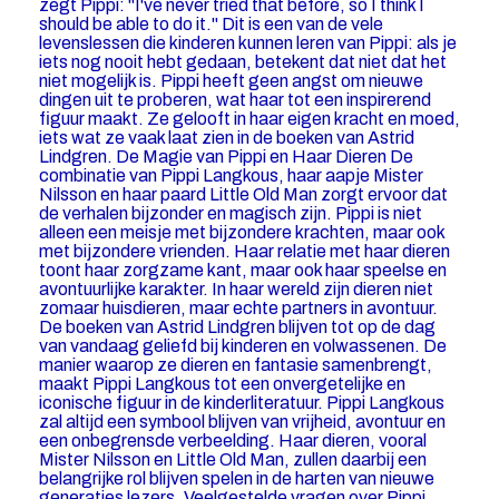
zegt Pippi: "I've never tried that before, so I think I
should be able to do it." Dit is een van de vele
levenslessen die kinderen kunnen leren van Pippi: als je
iets nog nooit hebt gedaan, betekent dat niet dat het
niet mogelijk is. Pippi heeft geen angst om nieuwe
dingen uit te proberen, wat haar tot een inspirerend
figuur maakt. Ze gelooft in haar eigen kracht en moed,
iets wat ze vaak laat zien in de boeken van Astrid
Lindgren. De Magie van Pippi en Haar Dieren De
combinatie van Pippi Langkous, haar aapje Mister
Nilsson en haar paard Little Old Man zorgt ervoor dat
de verhalen bijzonder en magisch zijn. Pippi is niet
alleen een meisje met bijzondere krachten, maar ook
met bijzondere vrienden. Haar relatie met haar dieren
toont haar zorgzame kant, maar ook haar speelse en
avontuurlijke karakter. In haar wereld zijn dieren niet
zomaar huisdieren, maar echte partners in avontuur.
De boeken van Astrid Lindgren blijven tot op de dag
van vandaag geliefd bij kinderen en volwassenen. De
manier waarop ze dieren en fantasie samenbrengt,
maakt Pippi Langkous tot een onvergetelijke en
iconische figuur in de kinderliteratuur. Pippi Langkous
zal altijd een symbool blijven van vrijheid, avontuur en
een onbegrensde verbeelding. Haar dieren, vooral
Mister Nilsson en Little Old Man, zullen daarbij een
belangrijke rol blijven spelen in de harten van nieuwe
generaties lezers. Veelgestelde vragen over Pippi