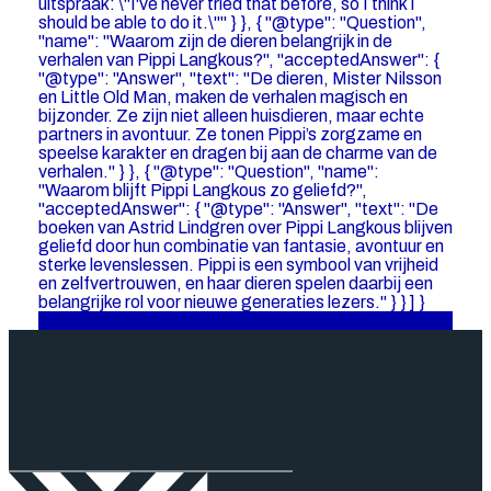
uitspraak: \"I've never tried that before, so I think I
should be able to do it.\"" } }, { "@type": "Question",
"name": "Waarom zijn de dieren belangrijk in de
verhalen van Pippi Langkous?", "acceptedAnswer": {
"@type": "Answer", "text": "De dieren, Mister Nilsson
en Little Old Man, maken de verhalen magisch en
bijzonder. Ze zijn niet alleen huisdieren, maar echte
partners in avontuur. Ze tonen Pippi’s zorgzame en
speelse karakter en dragen bij aan de charme van de
verhalen." } }, { "@type": "Question", "name":
"Waarom blijft Pippi Langkous zo geliefd?",
"acceptedAnswer": { "@type": "Answer", "text": "De
boeken van Astrid Lindgren over Pippi Langkous blijven
geliefd door hun combinatie van fantasie, avontuur en
sterke levenslessen. Pippi is een symbool van vrijheid
en zelfvertrouwen, en haar dieren spelen daarbij een
belangrijke rol voor nieuwe generaties lezers." } } ] }
Lees hier