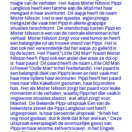
magie van de verhalen. Het Aapje Mister Nilsson Pippi
Langkous heeft een tamme aap die altijd met haar
meegaat in haar avonturen. Dit aapje heeft de naam
Mister Nilsson. Het is een speelse, eigenzinnige
metgezel die vaak met Pippi in allerlei grappige
situaties terechtkomt. De vriendschap tussen Pippi en
Mister Nilsson is een van de centrale elementen in het
verhaal. Mister Nilsson zorgt voor veel humor en heeft
een belangrijke rol als trouwe vriend van Pippi. Het is
dan ook niet verwonderlijk dat het aapje zo geliefd is
bij de lezers. Het Paard "Little Old Man" Naast Mister
Nilsson heeft Pippi ook een ander dier waar ze dol op
is: haar paard. Dit paard heeft de naam Little Old Man
(oftewel "Oude Man" in het Nederlands). Het paard is
een belangrijk deel van Pippi’s leven en reist vaak met
haar mee tijdens haar avonturen. Pippi heeft het paard
mee naar Villa Kakelbont genomen, haar bijzondere
huis. Net als Mister Nilsson zorgt het paard voor leuke
momenten in de verhalen, waarbij Pippi het dier vaak in
ongewone situaties plaatst, wat altijd zorgt voor
hilariteit. De Bekende Pippi-uitspraak Een van de
bekendste zinnen die Pippi Langkous ooit heeft
uitgesproken, is haar beroemde uitspraak: "Ik heb het
nog nooit gedaan, dus ik denk dat ik het wel kan." Deze
uitspraak weerspiegelt de avontuurlijke geest van
Pippi en haar enorme zelfvertrouwen. In het Engels