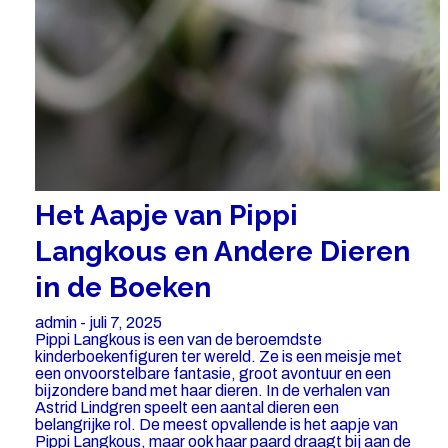
Het Aapje van Pippi
Langkous en Andere Dieren
in de Boeken
admin - juli 7, 2025
Pippi Langkous is een van de beroemdste
kinderboekenfiguren ter wereld. Ze is een meisje met
een onvoorstelbare fantasie, groot avontuur en een
bijzondere band met haar dieren. In de verhalen van
Astrid Lindgren speelt een aantal dieren een
belangrijke rol. De meest opvallende is het aapje van
Pippi Langkous, maar ook haar paard draagt bij aan de