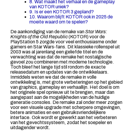
8. Wat maakt het verhaal en de gameplay
van KOTOR uniek?
9. Is er een KOTOR 3 gepland?
10. Waarom blijft KOTOR ook in 2025 de
moeite waard om te spelen?
De aankondiging van de remake van
Star Wars:
Knights of the Old Republic
(KOTOR) voor de
PlayStation 5 zorgde voor veel enthousiasme onder
gamers en Star Wars-fans. Dit klassieke rollenspel uit
2003 was al jarenlang een geliefde titel en de
verwachting was dat de remake het nostalgische
gevoel zou combineren met moderne technologie.
Toch bleef het lange tijd stil rondom de exacte
releasedatum en updates van de ontwikkelaars.
Inmiddels weten we dat de remake in volle
ontwikkeling is, met grote verbeteringen op het gebied
van graphics, gameplay en verhaallijn. Het doel is om
het originele spel opnieuw uit te brengen, maar dan
aangepast aan de mogelijkheden van de huidige
generatie consoles. De remake zal onder meer zorgen
voor een visuele upgrade met scherpere omgevingen,
betere animaties en een gebruiksvriendelijkere
interface. Ook wordt er gewerkt aan het verbeteren
van het gevechtssysteem, zodat het soepeler en
uitdagender wordt.