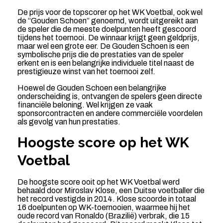
De prijs voor de topscorer op het WK Voetbal, ook wel
de “Gouden Schoen” genoemd, wordt uitgereikt aan
de speler die de meeste doelpunten heeft gescoord
tijdens het toernooi. De winnaar krijgt geen geldprijs,
maar wel een grote eer. De Gouden Schoen is een
symbolische prijs die de prestaties van de speler
erkent en is een belangrijke individuele titel naast de
prestigieuze winst van het toernooi zelf.
Hoewel de Gouden Schoen een belangrijke
onderscheiding is, ontvangen de spelers geen directe
financiële beloning. Wel krijgen ze vaak
sponsorcontracten en andere commerciële voordelen
als gevolg van hun prestaties.
Hoogste score op het WK
Voetbal
De hoogste score ooit op het WK Voetbal werd
behaald door Miroslav Klose, een Duitse voetballer die
het record vestigde in 2014. Klose scoorde in totaal
16 doelpunten op WK-toernooien, waarmee hij het
oude record van Ronaldo (Brazilië) verbrak, die 15