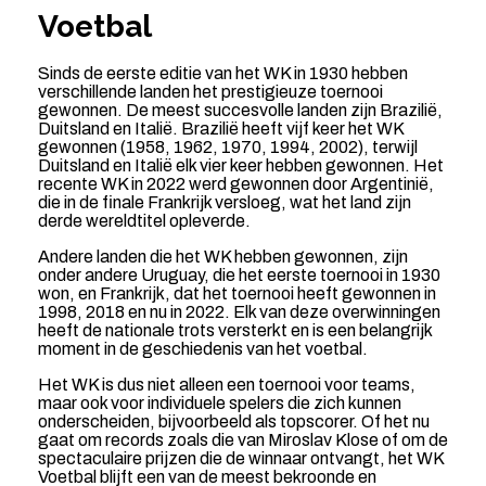
Voetbal
Sinds de eerste editie van het WK in 1930 hebben
verschillende landen het prestigieuze toernooi
gewonnen. De meest succesvolle landen zijn Brazilië,
Duitsland en Italië. Brazilië heeft vijf keer het WK
gewonnen (1958, 1962, 1970, 1994, 2002), terwijl
Duitsland en Italië elk vier keer hebben gewonnen. Het
recente WK in 2022 werd gewonnen door Argentinië,
die in de finale Frankrijk versloeg, wat het land zijn
derde wereldtitel opleverde.
Andere landen die het WK hebben gewonnen, zijn
onder andere Uruguay, die het eerste toernooi in 1930
won, en Frankrijk, dat het toernooi heeft gewonnen in
1998, 2018 en nu in 2022. Elk van deze overwinningen
heeft de nationale trots versterkt en is een belangrijk
moment in de geschiedenis van het voetbal.
Het WK is dus niet alleen een toernooi voor teams,
maar ook voor individuele spelers die zich kunnen
onderscheiden, bijvoorbeeld als topscorer. Of het nu
gaat om records zoals die van Miroslav Klose of om de
spectaculaire prijzen die de winnaar ontvangt, het WK
Voetbal blijft een van de meest bekroonde en