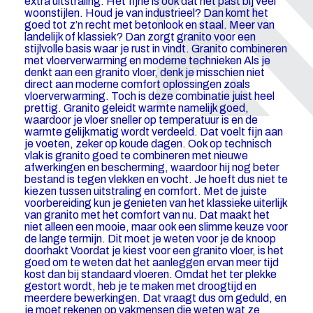
extra uitstraling. Het fijne is ook dat het past bij veel
woonstijlen. Houd je van industrieel? Dan komt het
goed tot z’n recht met betonlook en staal. Meer van
landelijk of klassiek? Dan zorgt granito voor een
stijlvolle basis waar je rust in vindt. Granito combineren
met vloerverwarming en moderne technieken Als je
denkt aan een granito vloer, denk je misschien niet
direct aan moderne comfort oplossingen zoals
vloerverwarming. Toch is deze combinatie juist heel
prettig. Granito geleidt warmte namelijk goed,
waardoor je vloer sneller op temperatuur is en de
warmte gelijkmatig wordt verdeeld. Dat voelt fijn aan
je voeten, zeker op koude dagen. Ook op technisch
vlak is granito goed te combineren met nieuwe
afwerkingen en bescherming, waardoor hij nog beter
bestand is tegen vlekken en vocht. Je hoeft dus niet te
kiezen tussen uitstraling en comfort. Met de juiste
voorbereiding kun je genieten van het klassieke uiterlijk
van granito met het comfort van nu. Dat maakt het
niet alleen een mooie, maar ook een slimme keuze voor
de lange termijn. Dit moet je weten voor je de knoop
doorhakt Voordat je kiest voor een granito vloer, is het
goed om te weten dat het aanleggen ervan meer tijd
kost dan bij standaard vloeren. Omdat het ter plekke
gestort wordt, heb je te maken met droogtijd en
meerdere bewerkingen. Dat vraagt dus om geduld, en
je moet rekenen op vakmensen die weten wat ze