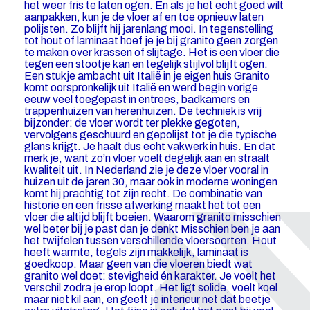
het weer fris te laten ogen. En als je het echt goed wilt
aanpakken, kun je de vloer af en toe opnieuw laten
polijsten. Zo blijft hij jarenlang mooi. In tegenstelling
tot hout of laminaat hoef je je bij granito geen zorgen
te maken over krassen of slijtage. Het is een vloer die
tegen een stootje kan en tegelijk stijlvol blijft ogen.
Een stukje ambacht uit Italië in je eigen huis Granito
komt oorspronkelijk uit Italië en werd begin vorige
eeuw veel toegepast in entrees, badkamers en
trappenhuizen van herenhuizen. De techniek is vrij
bijzonder: de vloer wordt ter plekke gegoten,
vervolgens geschuurd en gepolijst tot je die typische
glans krijgt. Je haalt dus echt vakwerk in huis. En dat
merk je, want zo’n vloer voelt degelijk aan en straalt
kwaliteit uit. In Nederland zie je deze vloer vooral in
huizen uit de jaren 30, maar ook in moderne woningen
komt hij prachtig tot zijn recht. De combinatie van
historie en een frisse afwerking maakt het tot een
vloer die altijd blijft boeien. Waarom granito misschien
wel beter bij je past dan je denkt Misschien ben je aan
het twijfelen tussen verschillende vloersoorten. Hout
heeft warmte, tegels zijn makkelijk, laminaat is
goedkoop. Maar geen van die vloeren biedt wat
granito wel doet: stevigheid én karakter. Je voelt het
verschil zodra je erop loopt. Het ligt solide, voelt koel
maar niet kil aan, en geeft je interieur net dat beetje