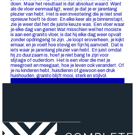
doen. Maar het resultaat is dat absoluut waard. Want
als de vloer eenmaal ligt, weet je dat je er jarenlang
plezier van hebt. Het is een investering die je niet snel
opnieuw hoeft te doen. En elke keer als je binnenstapt,
zie je weer dat het de juiste keuze was. Een vloer waar
je elke dag van geniet Wat misschien wel het mooiste
is aan een granito vloer, is dat hij elke dag weer opvalt
zonder opdringerig te zijn. Je loopt eroverheen, je kijkt
ernaar, en je voelt hoe stevig en fijn hij aanvoelt. Dat is
iets waar je jarenlang plezier van hebt. En juist omdat
hij zo duurzaam is, hoef je niet bang te zijn voor
slijtage of ouderdom. Het is een vloer die met je
meegroeit en meegaat, hoe je leven ook verandert. Of
je nu kinderen hebt, huisdieren of gewoon een druk
huishouden, granito blijft mooi, sterk en stijlvol.
Lees hier