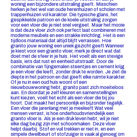
woning een bijzondere uitstraling geeft. Misschien
herken je het wel van oude herenhuizen of scholen met
trappenhuizen vol karakter. Die typische glans, het
gespikkelde patroon en de koele uitstraling zorgen
voor een vloer die je niet snel vergeet. Maar het mooie
is dat deze vloer zich ook perfect laat combineren met
moderne meubels en een strakke inrichting. Het is een
tijdloos materiaal dat altijd blijft verrassen. Hoe
granito jouw woning een uniek gezicht geeft Wanneer
je kiest voor een granito vloer, merk je direct wat dat
doet met de sfeer in je huis. Het voelt als een stevige
basis, iets dat rust en eenheid uitstraalt. Door de
combinatie van fijngemalen steentjes en cement krijg
je een vloer die leeft, zonder druk te worden. Je ziet de
diepte in het patroon en dat geeft elke ruimte karakter.
Of je nu in een oud huis woont of een
nieuwbouwwoning hebt, granito past zich moeiteloos
aan. En doordat je zelf kleuren en samenstellingen
kunt kiezen, voelt het echt als een vloer die bij jou
hoort. Dat maakt het persoonlijk en bijzonder tegelijk.
Een vloer die jarenlang met je meeleeft Wat veel
mensen verrast, is hoe onderhoudsvriendelijk een
granito vloer is. Als je een druk leven hebt, wil je niet
elke dag bezig zijn met schoonmaken. Deze vloer
helpt daarbij. Stof en vuil trekken er niet in, en een
simpele dweilbeurt of stofzuiger is vaak al genoeg om