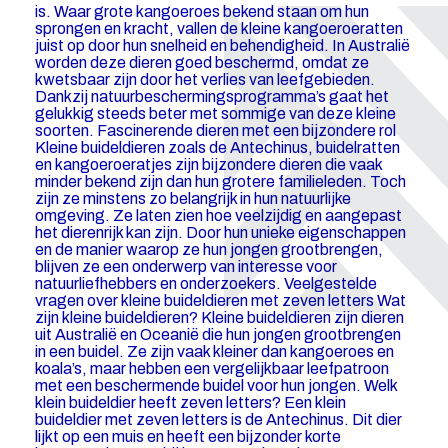
is. Waar grote kangoeroes bekend staan om hun
sprongen en kracht, vallen de kleine kangoeroeratten
juist op door hun snelheid en behendigheid. In Australië
worden deze dieren goed beschermd, omdat ze
kwetsbaar zijn door het verlies van leefgebieden.
Dankzij natuurbeschermingsprogramma’s gaat het
gelukkig steeds beter met sommige van deze kleine
soorten. Fascinerende dieren met een bijzondere rol
Kleine buideldieren zoals de Antechinus, buidelratten
en kangoeroeratjes zijn bijzondere dieren die vaak
minder bekend zijn dan hun grotere familieleden. Toch
zijn ze minstens zo belangrijk in hun natuurlijke
omgeving. Ze laten zien hoe veelzijdig en aangepast
het dierenrijk kan zijn. Door hun unieke eigenschappen
en de manier waarop ze hun jongen grootbrengen,
blijven ze een onderwerp van interesse voor
natuurliefhebbers en onderzoekers. Veelgestelde
vragen over kleine buideldieren met zeven letters Wat
zijn kleine buideldieren? Kleine buideldieren zijn dieren
uit Australië en Oceanië die hun jongen grootbrengen
in een buidel. Ze zijn vaak kleiner dan kangoeroes en
koala’s, maar hebben een vergelijkbaar leefpatroon
met een beschermende buidel voor hun jongen. Welk
klein buideldier heeft zeven letters? Een klein
buideldier met zeven letters is de Antechinus. Dit dier
lijkt op een muis en heeft een bijzonder korte