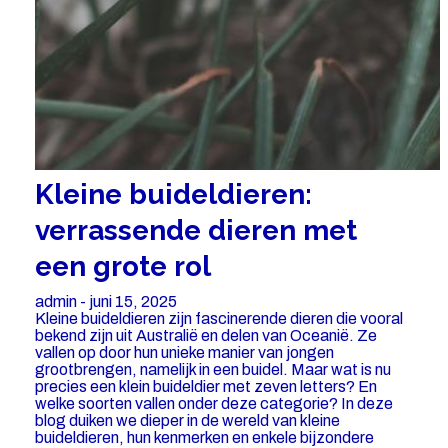
Kleine buideldieren:
verrassende dieren met
een grote rol
admin - juni 15, 2025
Kleine buideldieren zijn fascinerende dieren die vooral
bekend zijn uit Australië en delen van Oceanië. Ze
vallen op door hun unieke manier van jongen
grootbrengen, namelijk in een buidel. Maar wat is nu
precies een klein buideldier met zeven letters? En
welke soorten vallen onder deze categorie? In deze
blog duiken we dieper in de wereld van kleine
buideldieren, hun kenmerken en enkele bijzondere