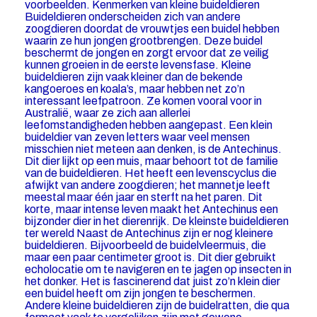
voorbeelden. Kenmerken van kleine buideldieren
Buideldieren onderscheiden zich van andere
zoogdieren doordat de vrouwtjes een buidel hebben
waarin ze hun jongen grootbrengen. Deze buidel
beschermt de jongen en zorgt ervoor dat ze veilig
kunnen groeien in de eerste levensfase. Kleine
buideldieren zijn vaak kleiner dan de bekende
kangoeroes en koala’s, maar hebben net zo’n
interessant leefpatroon. Ze komen vooral voor in
Australië, waar ze zich aan allerlei
leefomstandigheden hebben aangepast. Een klein
buideldier van zeven letters waar veel mensen
misschien niet meteen aan denken, is de Antechinus.
Dit dier lijkt op een muis, maar behoort tot de familie
van de buideldieren. Het heeft een levenscyclus die
afwijkt van andere zoogdieren; het mannetje leeft
meestal maar één jaar en sterft na het paren. Dit
korte, maar intense leven maakt het Antechinus een
bijzonder dier in het dierenrijk. De kleinste buideldieren
ter wereld Naast de Antechinus zijn er nog kleinere
buideldieren. Bijvoorbeeld de buidelvleermuis, die
maar een paar centimeter groot is. Dit dier gebruikt
echolocatie om te navigeren en te jagen op insecten in
het donker. Het is fascinerend dat juist zo’n klein dier
een buidel heeft om zijn jongen te beschermen.
Andere kleine buideldieren zijn de buidelratten, die qua