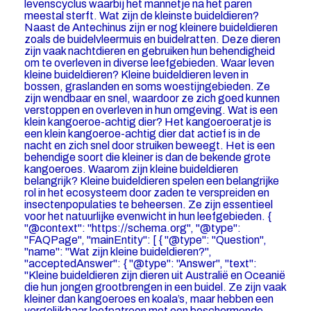
levenscyclus waarbij het mannetje na het paren
meestal sterft. Wat zijn de kleinste buideldieren?
Naast de Antechinus zijn er nog kleinere buideldieren
zoals de buidelvleermuis en buidelratten. Deze dieren
zijn vaak nachtdieren en gebruiken hun behendigheid
om te overleven in diverse leefgebieden. Waar leven
kleine buideldieren? Kleine buideldieren leven in
bossen, graslanden en soms woestijngebieden. Ze
zijn wendbaar en snel, waardoor ze zich goed kunnen
verstoppen en overleven in hun omgeving. Wat is een
klein kangoeroe-achtig dier? Het kangoeroeratje is
een klein kangoeroe-achtig dier dat actief is in de
nacht en zich snel door struiken beweegt. Het is een
behendige soort die kleiner is dan de bekende grote
kangoeroes. Waarom zijn kleine buideldieren
belangrijk? Kleine buideldieren spelen een belangrijke
rol in het ecosysteem door zaden te verspreiden en
insectenpopulaties te beheersen. Ze zijn essentieel
voor het natuurlijke evenwicht in hun leefgebieden. {
"@context": "https://schema.org", "@type":
"FAQPage", "mainEntity": [ { "@type": "Question",
"name": "Wat zijn kleine buideldieren?",
"acceptedAnswer": { "@type": "Answer", "text":
"Kleine buideldieren zijn dieren uit Australië en Oceanië
die hun jongen grootbrengen in een buidel. Ze zijn vaak
kleiner dan kangoeroes en koala’s, maar hebben een
vergelijkbaar leefpatroon met een beschermende