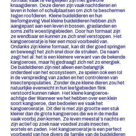
formaat vaak te vergelijken zijn met gewone
knaagdieren. Deze dieren zijn vaak nachtdieren en
leven in holen of schuilplaatsen om zich te beschermen
tegen roofdieren. Kleine buideldieren en hun
leefomgeving Veel kleine buideldieren hebben zich
aangepast aan een leven in bossen, graslanden en
soms zelfs woestijngebieden. Door hun formaat zijn
ze wendbaar en kunnen ze zich snel verstoppen. Het
kangoeroeratje is hier een mooi voorbeeld van.
Ondanks zijn kleine formaat, kan dit dier goed springen
en beweegt het zich snel door de struiken. De naam
zegt het al: het is een kleinere verwant van de bekende
kangoeroes, maar hij gedraagt zich net zo energiek.
De buideldieren zijn niet alleen een belangrijk
onderdeel van het ecosysteem, ze spelen ook een rol
in de verspreiding van zaden en het controleren van
insectenpopulaties. Zonder deze kleine dieren zou het
natuurlijke evenwicht in hun leefgebieden flink
verstoord kunnen raken. Het kleine kangoeroe-
achtige dier Wanneer we het hebben over een klein
soort kangoeroe, dan bedoelen we vaak het
kangoeroeratje. Dit dier is met zijn grootte een stuk
kleiner dan de grote kangoeroes die we in de media
vaak voorbij zien komen. Ze leven meestal ’s nachts en
zijn actief op zoek naar voedsel zoals insecten,
wortels en zaden. Het kangoeroeratje is een perfect
voorbeeld van hoe divers de familie van de buideldieren