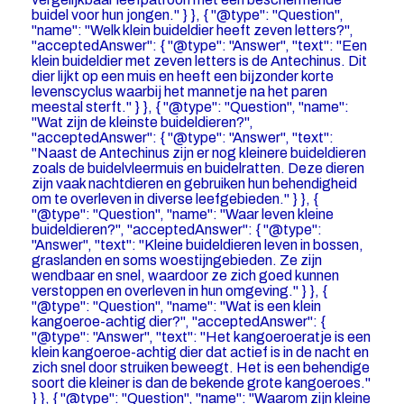
buidel voor hun jongen." } }, { "@type": "Question",
"name": "Welk klein buideldier heeft zeven letters?",
"acceptedAnswer": { "@type": "Answer", "text": "Een
klein buideldier met zeven letters is de Antechinus. Dit
dier lijkt op een muis en heeft een bijzonder korte
levenscyclus waarbij het mannetje na het paren
meestal sterft." } }, { "@type": "Question", "name":
"Wat zijn de kleinste buideldieren?",
"acceptedAnswer": { "@type": "Answer", "text":
"Naast de Antechinus zijn er nog kleinere buideldieren
zoals de buidelvleermuis en buidelratten. Deze dieren
zijn vaak nachtdieren en gebruiken hun behendigheid
om te overleven in diverse leefgebieden." } }, {
"@type": "Question", "name": "Waar leven kleine
buideldieren?", "acceptedAnswer": { "@type":
"Answer", "text": "Kleine buideldieren leven in bossen,
graslanden en soms woestijngebieden. Ze zijn
wendbaar en snel, waardoor ze zich goed kunnen
verstoppen en overleven in hun omgeving." } }, {
"@type": "Question", "name": "Wat is een klein
kangoeroe-achtig dier?", "acceptedAnswer": {
"@type": "Answer", "text": "Het kangoeroeratje is een
klein kangoeroe-achtig dier dat actief is in de nacht en
zich snel door struiken beweegt. Het is een behendige
soort die kleiner is dan de bekende grote kangoeroes."
} }, { "@type": "Question", "name": "Waarom zijn kleine